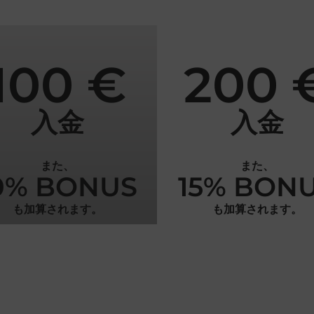
100 €
200 
入金
入金
また、
また、
0% BONUS
15% BON
も加算されます。
も加算されます。